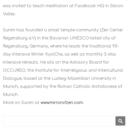
was invited to teach meditation at Facebook HQ in Silicon
Valley.
Sunim has founded a small temple-community (Zen Center
Regensburg e.V) in the Bavarian UNESCO-listed city of
Regensburg, Germany, where he leads the traditional 90-
day intensive Winter KyolChe, as well as monthly 3-day
intensive retreats. He sits on the Advisory Board for
OCCURSO, the Institute for Interreligious and Intercultural
Dialogue, based at the Ludwig-Maximilian University in
Munich, supported by the Roman Catholic Archdiocese of
Munich.
More on Sunim at
www.mirrorofzen.com.
Φόρμα αναζήτησης
Αναζήτηση