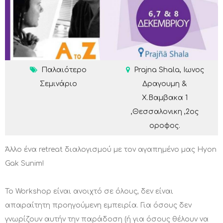
Παλαιότερο
Prajna Shala, Ιωνος
Σεμινάριο
Δραγουμη &
Χ.Βαμβακα 1
,Θεσσαλονικη ,2ος
οροφος.
Άλλο ένα retreat διαλογισμού με τον αγαπημένο μας Hyon
Gak Sunim!
To Workshop είναι ανοιχτό σε όλους, δεν είναι
απαραίτητη προηγούμενη εμπειρία. Για όσους δεν
γνωρίζουν αυτήν την παράδοση (ή για όσους θέλουν να