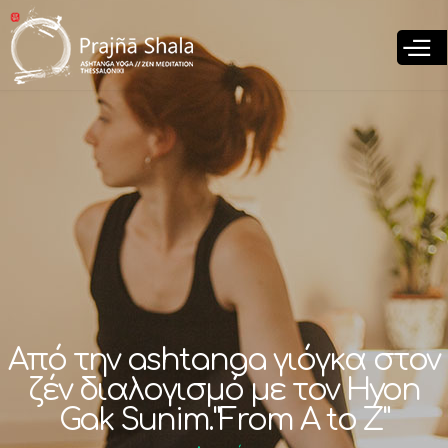
Παράκαμψη
προς το
κυρίως
περιεχόμενο
Από την ashtanga γιόγκα στον
ζέν διαλογισμό με τον Hyon
Gak Sunim."From A to Z"