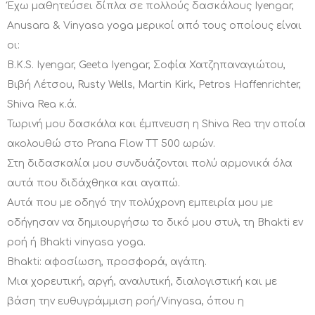
Έχω μαθητεύσει δίπλα σε πολλούς δασκάλους Iyengar,
Anusara & Vinyasa yoga μερικοί από τους οποίους είναι
οι:
B.K.S. Iyengar, Geeta Iyengar, Σοφία Χατζηπαναγιώτου,
Βιβή Λέτσου, Rusty Wells, Martin Kirk, Petros Haffenrichter,
Shiva Rea κ.ά.
Τωρινή μου δασκάλα και έμπνευση η Shiva Rea την οποία
ακολουθώ στο Prana Flow ΤΤ 500 ωρών.
Στη διδασκαλία μου συνδυάζονται πολύ αρμονικά όλα
αυτά που διδάχθηκα και αγαπώ.
Αυτά που με οδηγό την πολύχρονη εμπειρία μου με
οδήγησαν να δημιουργήσω το δικό μου στυλ, τη Bhakti εν
ροή ή Bhakti vinyasa yoga.
Bhakti: αφοσίωση, προσφορά, αγάπη.
Μια χορευτική, αργή, αναλυτική, διαλογιστική και με
βάση την ευθυγράμμιση ροή/Vinyasa, όπου η