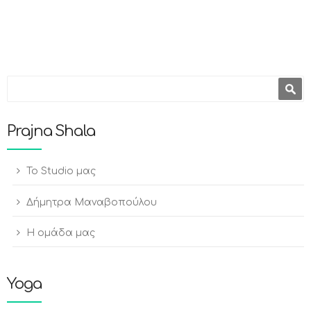
Φόρμα αναζήτησης
Αναζήτηση
Prajna Shala
To Studio μας
Δήμητρα Μαναβοπούλου
Η ομάδα μας
Yoga