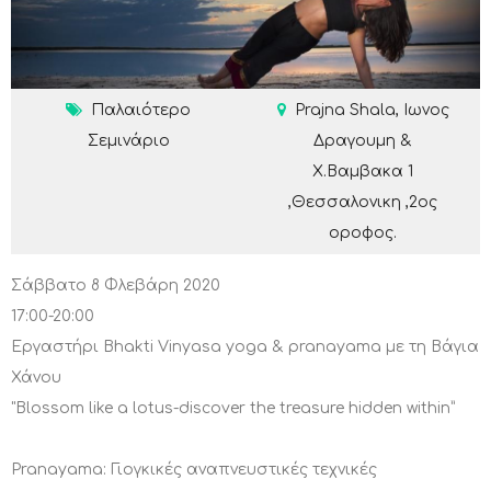
Παλαιότερο
Prajna Shala, Ιωνος
Σεμινάριο
Δραγουμη &
Χ.Βαμβακα 1
,Θεσσαλονικη ,2ος
οροφος.
Σάββατο 8 Φλεβάρη 2020
17:00-20:00
Εργαστήρι Bhakti Vinyasa yoga & pranayama με τη Βάγια
Χάνου
"Blossom like a lotus-discover the treasure hidden within”
Pranayama: Γιογκικές αναπνευστικές τεχνικές