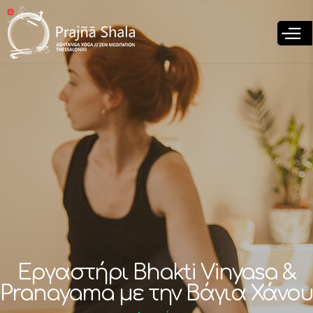
Παράκαμψη
προς το
κυρίως
περιεχόμενο
Εργαστήρι Bhakti Vinyasa &
Pranayama με την Βάγια Χάνου