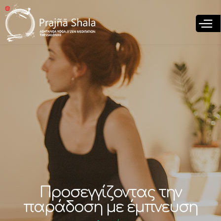
Παράκαμψη
προς το
κυρίως
περιεχόμενο
Προσεγγίζοντας την
παράδοση με έμπνευση