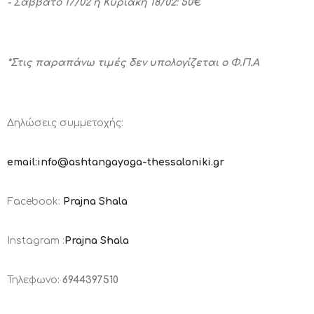
- Σάββατο 17/02 ή Κυριακή 18/02: 50€
*Στις παραπάνω τιμές δεν υπολογίζεται ο Φ.Π.Α
Δηλώσεις συμμετοχής:
email:info@ashtangayoga-thessaloniki.gr
Facebook:
Prajna Shala
Instagram :
Prajna Shala
Τηλεφωνο
:
6944397510