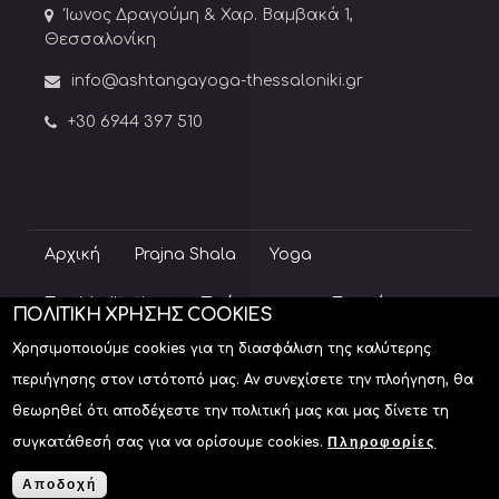
Ίωνος Δραγούμη & Χαρ. Βαμβακά 1,
Θεσσαλονίκη
info@ashtangayoga-thessaloniki.gr
+30 6944 397 510
Αρχική
Prajna Shala
Yoga
Zen Meditation
Πρόγραμμα
Σεμινάρια
ΠΟΛΙΤΙΚΗ ΧΡΗΣΗΣ COOKIES
Χρησιμοποιούμε cookies για τη διασφάλιση της καλύτερης
Blog
Επικοινωνία
περιήγησης στον ιστότοπό μας. Αν συνεχίσετε την πλοήγηση, θα
θεωρηθεί ότι αποδέχεστε την πολιτική μας και μας δίνετε τη
συγκατάθεσή σας για να ορίσουμε cookies.
Πληροφορίες
Ashtanga Yoga Θεσσαλονίκη | Prajna Shala Studio © 2019
Κατασκευή ιστοσελίδων
Αποδοχή
Istology | Web & Marketing Solutions